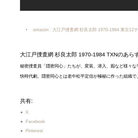
・
amazon : 大江戸捜査網 杉良太郎 1970-1984 東京1
大江戸捜査網 杉良太郎 1970-1984 TXNのあら
秘密捜査員「隠密同心」たちが、変装、潜入、囮など様々な
快時代劇。隠密同心とは老中松平定信が極秘に作った組織で
共有:
X
Facebook
Pinterest