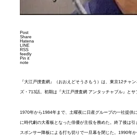
Post
Share
Hatena
LINE
RSS
feedly
Pin it
note
『大江戸捜査網』（おおえどそうさもう）は、東京12チャ
ズ・713話。初期は『大江戸捜査網 アンタッチャブル』と
1970年から1984年まで、土曜夜に日産グループの一社提供
に時代劇の大看板となった俳優が主役を務めた。終了後は引
スポンサー降板による打ち切りで一旦幕を閉じた。1990年