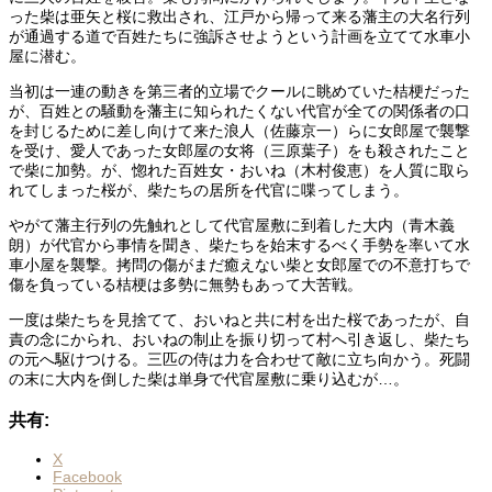
った柴は亜矢と桜に救出され、江戸から帰って来る藩主の大名行列
が通過する道で百姓たちに強訴させようという計画を立てて水車小
屋に潜む。
当初は一連の動きを第三者的立場でクールに眺めていた桔梗だった
が、百姓との騒動を藩主に知られたくない代官が全ての関係者の口
を封じるために差し向けて来た浪人（佐藤京一）らに女郎屋で襲撃
を受け、愛人であった女郎屋の女将（三原葉子）をも殺されたこと
で柴に加勢。が、惚れた百姓女・おいね（木村俊恵）を人質に取ら
れてしまった桜が、柴たちの居所を代官に喋ってしまう。
やがて藩主行列の先触れとして代官屋敷に到着した大内（青木義
朗）が代官から事情を聞き、柴たちを始末するべく手勢を率いて水
車小屋を襲撃。拷問の傷がまだ癒えない柴と女郎屋での不意打ちで
傷を負っている桔梗は多勢に無勢もあって大苦戦。
一度は柴たちを見捨てて、おいねと共に村を出た桜であったが、自
責の念にかられ、おいねの制止を振り切って村へ引き返し、柴たち
の元へ駆けつける。三匹の侍は力を合わせて敵に立ち向かう。死闘
の末に大内を倒した柴は単身で代官屋敷に乗り込むが…。
共有:
X
Facebook