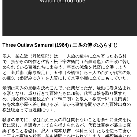
Three Outlaw Samurai (1964) / 三匹の侍 のあらすじ
浪人・柴左近（丹波哲郎）は、一人旅の途中に立ち寄ったある村
で、折からの凶作と代官・松下宇左衛門（石黒達也）の圧政に苦し
められている百姓たちに出会う。年貢の減免を代官に交渉しよう
と、甚兵衛（藤原釜足）、五作（今橋恒）ら三人の百姓が代官の娘
の亜矢（桑野みゆき）を人質にして水車小屋に立てこもっていた。
最初は高みの見物を決めこんでいた柴だったが、騒動に巻き込まれ
る形となり、成り行きで百姓たちに加勢。代官は娘を取り返すた
め、用心棒の桔梗鋭之介（平幹二朗）と浪人・桜京十郎（長門勇）
らを水車小屋へ差し向けるが、柴から事情を聞かされた百姓出身の
桜は寝返って百姓側につく。
騒ぎの果てに、柴は百姓三人の罪は問わないことを条件に亜矢を代
官に返し、首謀者として自ら捕えられるが、代官は百姓が藩主に直
訴することを恐れ、浪人（織本順吉、保科三良）たちを使って密か
に三人の百姓を殺害。柴も拷問にかけられてしまう。半死半生とな