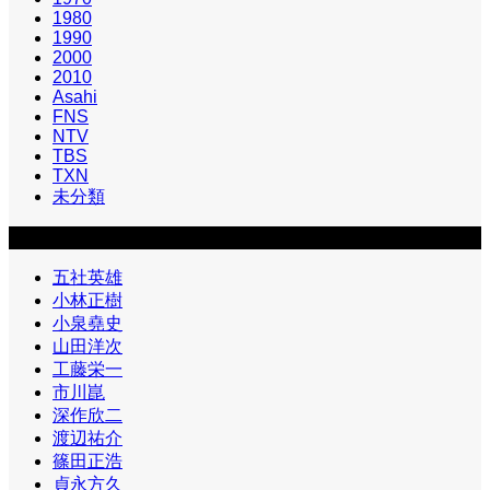
1980
1990
2000
2010
Asahi
FNS
NTV
TBS
TXN
未分類
カテゴリー2
五社英雄
小林正樹
小泉堯史
山田洋次
工藤栄一
市川崑
深作欣二
渡辺祐介
篠田正浩
貞永方久