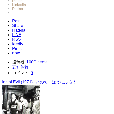
Pinterest
LinkedIn
Pocket
Post
Share
Hatena
LINE
RSS
feedly
Pin it
note
投稿者:
100Cinema
五社英雄
コメント:
0
Inn of Evil (1971) : いのち・ぼうにふろう