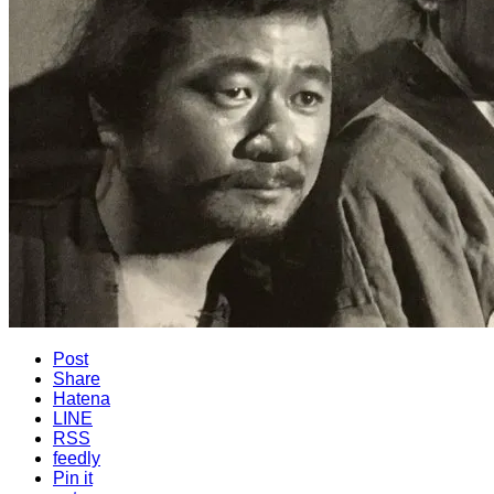
Post
Share
Hatena
LINE
RSS
feedly
Pin it