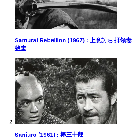
Samurai Rebellion (1967) : 上意討ち 拝領妻
始末
Sanjuro (1961) : 椿三十郎