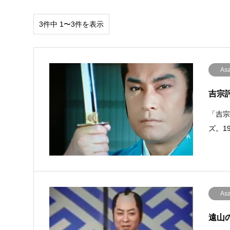
3件中 1〜3件を表示
Asa
吉宗評
「吉宗
ズ。1
Asa
遠山の