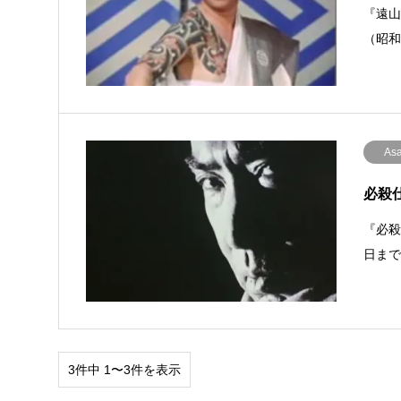
『遠山
（昭和
Asa
必殺仕
『必殺
日ま
3件中 1〜3件を表示